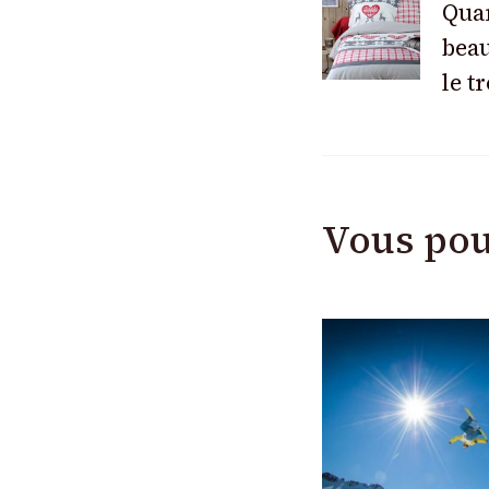
Qua
beau
des
le t
articles
Vous pou