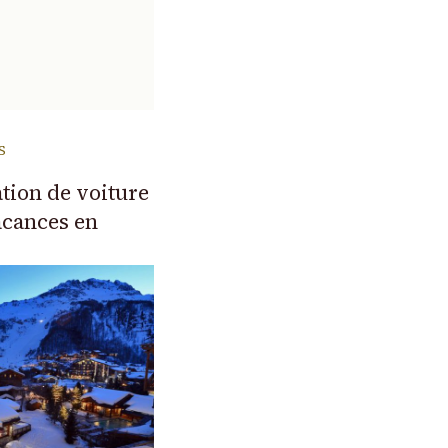
S
tion de voiture
acances en