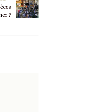
ièces
her ?