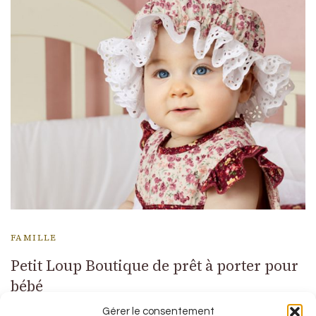
FAMILLE
Petit Loup Boutique de prêt à porter pour
bébé
Gérer le consentement
En cadeau de naissance si vous n’avez pas